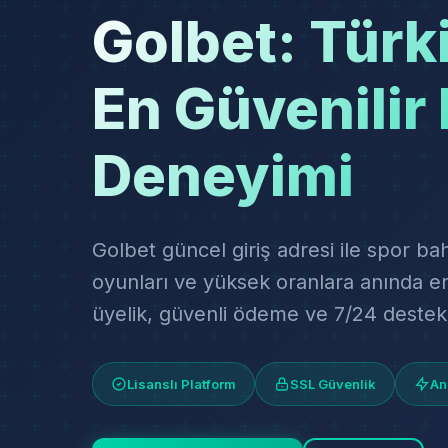
Golbet: Türk
En Güvenilir
Deneyimi
Golbet güncel giriş adresi ile spor bahi
oyunları ve yüksek oranlara anında eri
üyelik, güvenli ödeme ve 7/24 destek 
Lisanslı Platform
SSL Güvenlik
An