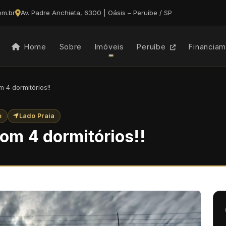
om.br
Av. Padre Anchieta, 6300 | Oásis – Peruíbe / SP
Home
Sobre
Imóveis
Peruíbe
Financia
 4 dormitórios!!
e
Lado Praia
om 4 dormitórios!!