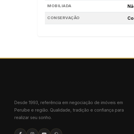
MOBILIADA
Nã
CONSERVAÇÃO
Co
Desde 1993, referência em negociação de imóveis em
Peruíbe e região. Qualidade, tradição e confiança para
realizar seu sonho.