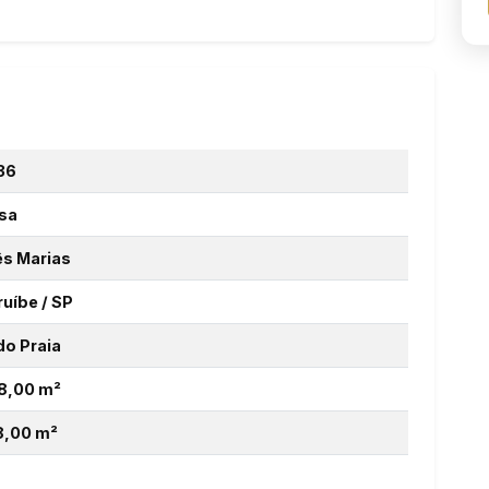
36
sa
ês Marias
ruíbe / SP
do Praia
8,00 m²
8,00 m²