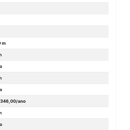
0 m
m
o
m
o
 346,00/ano
m
o