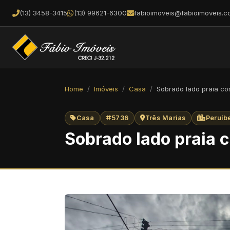
(13) 3458-3415
(13) 99621-6300
fabioimoveis@fabioimoveis.c
Home
Imóveis
Casa
Sobrado lado praia com
Casa
5736
Três Marias
Peruíb
Sobrado lado praia c