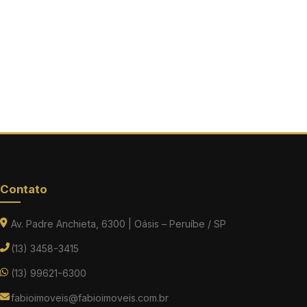
Contato
Av. Padre Anchieta, 6300 | Oásis – Peruíbe / SP
(13) 3458-3415
(13) 99621-6300
fabioimoveis@fabioimoveis.com.br