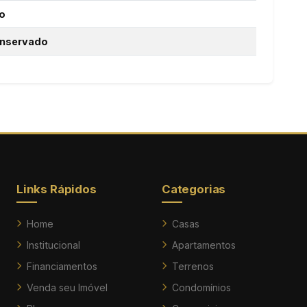
o
nservado
Links Rápidos
Categorias
Home
Casas
Institucional
Apartamentos
Financiamentos
Terrenos
Venda seu Imóvel
Condomínios