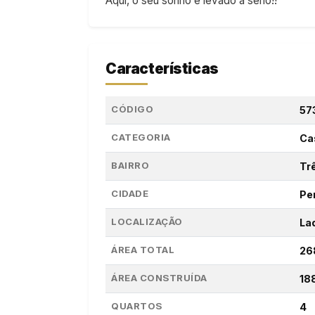
Aqui, o seu sonho é levado a sério!!
Características
CÓDIGO
57
CATEGORIA
Ca
BAIRRO
Tr
CIDADE
Pe
LOCALIZAÇÃO
La
ÁREA TOTAL
26
ÁREA CONSTRUÍDA
18
QUARTOS
4