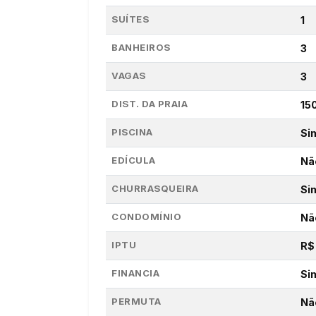
SUÍTES
1
BANHEIROS
3
VAGAS
3
DIST. DA PRAIA
15
PISCINA
Si
EDÍCULA
Nã
CHURRASQUEIRA
Si
CONDOMÍNIO
Nã
IPTU
R$
FINANCIA
Si
PERMUTA
Nã