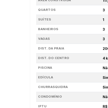
ÁREA CONSTRUÍDA
11
QUARTOS
3
SUÍTES
1
BANHEIROS
3
VAGAS
3
DIST. DA PRAIA
20
DIST. DO CENTRO
4 
PISCINA
Nã
EDÍCULA
Si
CHURRASQUEIRA
Si
CONDOMÍNIO
Nã
IPTU
R$