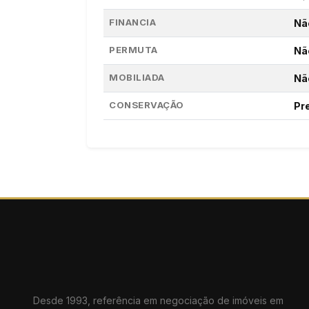
FINANCIA
Nã
PERMUTA
Nã
MOBILIADA
Nã
CONSERVAÇÃO
Pr
Desde 1993, referência em negociação de imóveis em