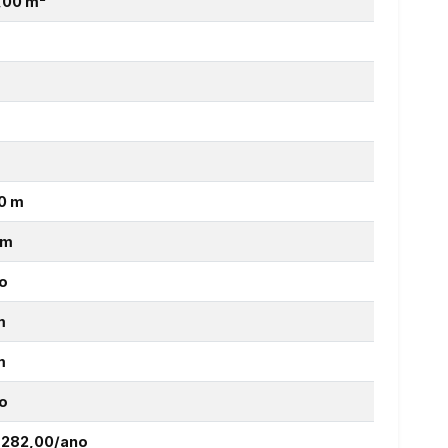
7,00 m²
0 m
km
o
m
m
o
 282,00/ano