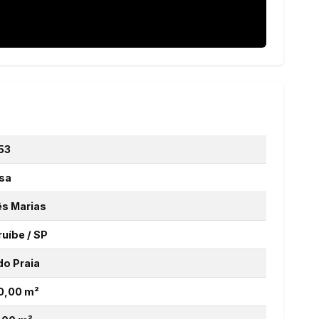
53
sa
ês Marias
ruíbe / SP
do Praia
0,00 m²