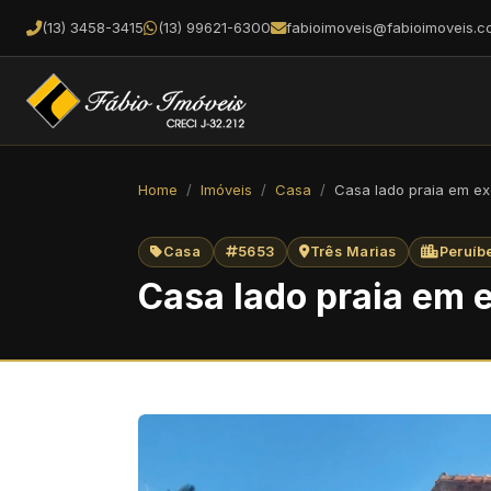
(13) 3458-3415
(13) 99621-6300
fabioimoveis@fabioimoveis.c
Home
Imóveis
Casa
Casa lado praia em exc
Casa
5653
Três Marias
Peruíb
Casa lado praia em e