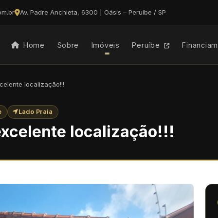
om.br
Av. Padre Anchieta, 6300 | Oásis – Peruíbe / SP
Home
Sobre
Imóveis
Peruíbe
Financia
elente localização!!!
e
Lado Praia
xcelente localização!!!