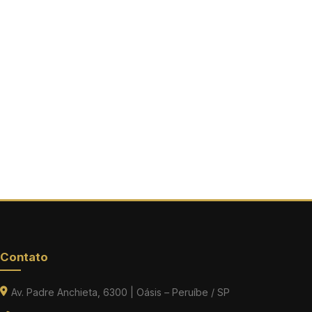
Contato
Av. Padre Anchieta, 6300 | Oásis – Peruíbe / SP