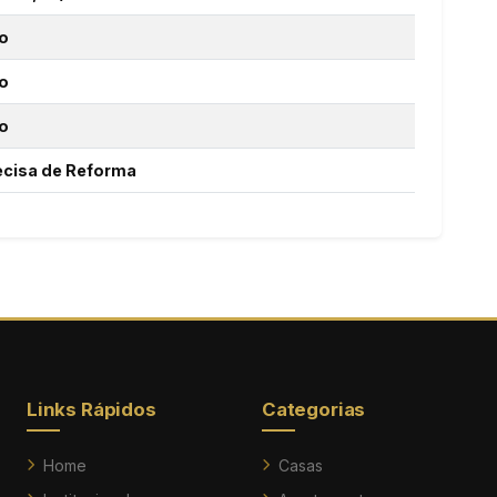
o
o
o
ecisa de Reforma
Links Rápidos
Categorias
Home
Casas