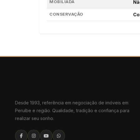
MOBILIADA
Nã
CONSERVAÇÃO
Co
Desde 1993, referência em negociação de imóveis em
Peruíbe e região. Qualidade, tradição e confiança para
realizar seu sonho.