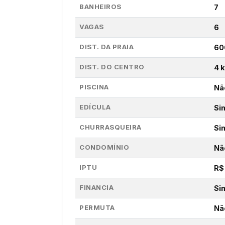
BANHEIROS
7
VAGAS
6
DIST. DA PRAIA
60
DIST. DO CENTRO
4 
PISCINA
Nã
EDÍCULA
Si
CHURRASQUEIRA
Si
CONDOMÍNIO
Nã
IPTU
R$
FINANCIA
Si
PERMUTA
Nã