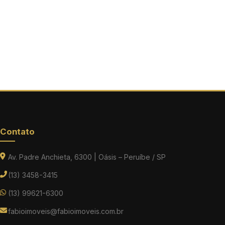
Contato
Av. Padre Anchieta, 6300 | Oásis – Peruíbe / SP
(13) 3458-3415
(13) 99621-6300
fabioimoveis@fabioimoveis.com.br