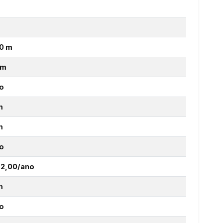
0 m
km
o
m
m
o
 2,00/ano
m
o