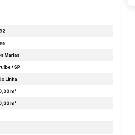
92
sa
ês Marias
ruíbe / SP
do Linha
0,00 m²
0,00 m²