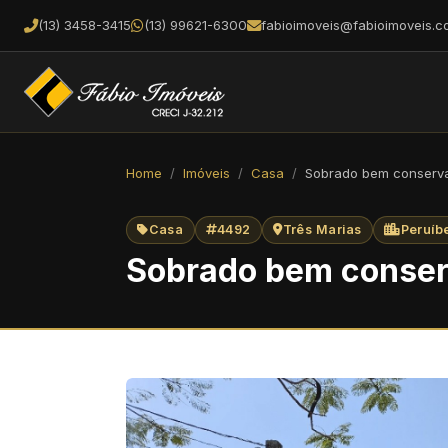
(13) 3458-3415
(13) 99621-6300
fabioimoveis@fabioimoveis.c
Home
Imóveis
Casa
Sobrado bem conserva
Casa
4492
Três Marias
Peruíb
Sobrado bem conser