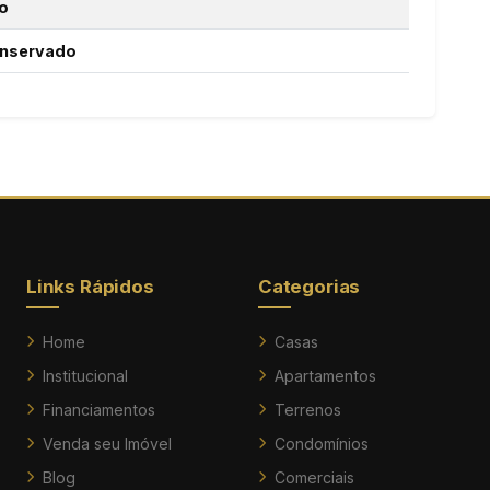
o
nservado
Links Rápidos
Categorias
Home
Casas
Institucional
Apartamentos
Financiamentos
Terrenos
Venda seu Imóvel
Condomínios
Blog
Comerciais