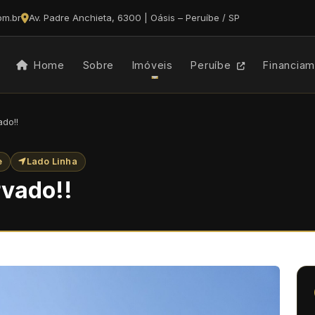
om.br
Av. Padre Anchieta, 6300 | Oásis – Peruíbe / SP
Home
Sobre
Imóveis
Peruíbe
Financia
do!!
e
Lado Linha
vado!!