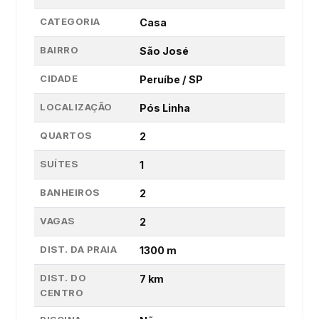
CATEGORIA
Casa
BAIRRO
São José
CIDADE
Peruíbe / SP
LOCALIZAÇÃO
Pós Linha
QUARTOS
2
SUÍTES
1
BANHEIROS
2
VAGAS
2
DIST. DA PRAIA
1300 m
DIST. DO
7 km
CENTRO