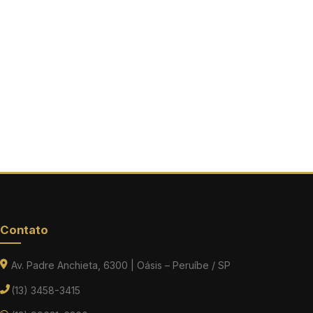
Contato
Av. Padre Anchieta, 6300 | Oásis – Peruíbe / SP
(13) 3458-3415