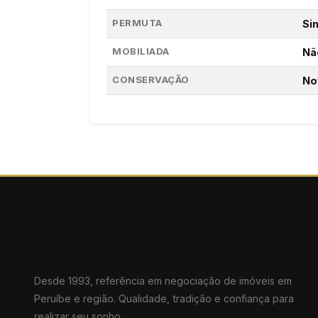
PERMUTA
Si
MOBILIADA
Nã
CONSERVAÇÃO
No
Desde 1993, referência em negociação de imóveis em
Peruíbe e região. Qualidade, tradição e confiança para
realizar seu sonho.