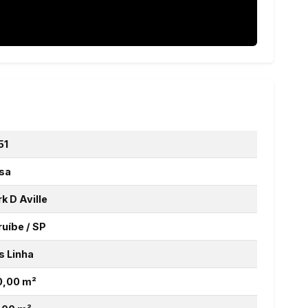
51
sa
k D Aville
ruíbe / SP
s Linha
0,00 m²