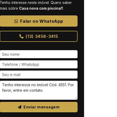
Tenho interesse neste imóvel. Quero saber
mais sobre
Casa nova com piscina!!
.
Falar no WhatsApp
(13) 3458-3415
Enviar mensagem