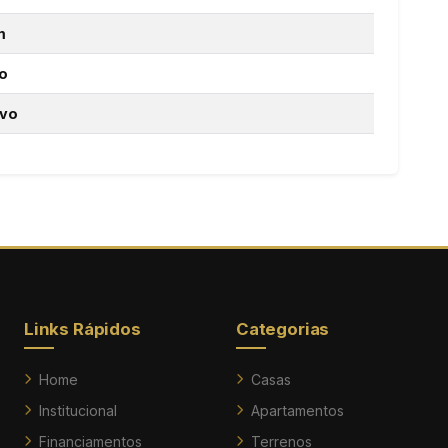
m
o
vo
Links Rápidos
Categorias
Home
Casas
Institucional
Apartamentos
Financiamentos
Terrenos