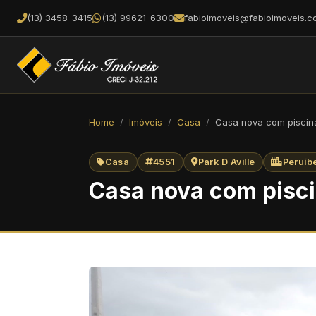
(13) 3458-3415
(13) 99621-6300
fabioimoveis@fabioimoveis.c
Home
Imóveis
Casa
Casa nova com piscina
Casa
4551
Park D Aville
Peruíb
Casa nova com pisci