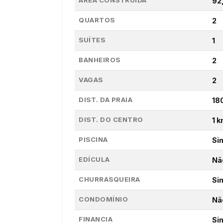
ÁREA CONSTRUÍDA
92
QUARTOS
2
SUÍTES
1
BANHEIROS
2
VAGAS
2
DIST. DA PRAIA
18
DIST. DO CENTRO
1 
PISCINA
Si
EDÍCULA
Nã
CHURRASQUEIRA
Si
CONDOMÍNIO
Nã
FINANCIA
Si