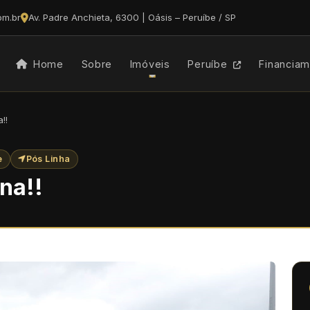
om.br
Av. Padre Anchieta, 6300 | Oásis – Peruíbe / SP
Home
Sobre
Imóveis
Peruíbe
Financia
!!
e
Pós Linha
na!!