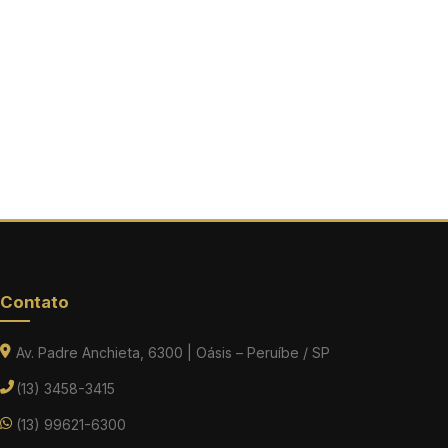
Contato
Av. Padre Anchieta, 6300 | Oásis – Peruíbe / SP
(13) 3458-3415
(13) 99621-6300