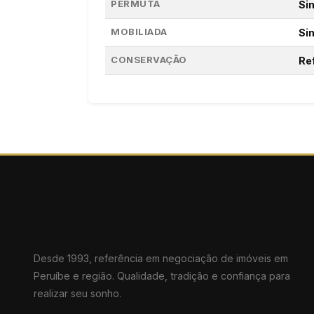
PERMUTA
Si
MOBILIADA
Si
CONSERVAÇÃO
Re
Desde 1993, referência em negociação de imóveis em
Peruíbe e região. Qualidade, tradição e confiança para
realizar seu sonho.