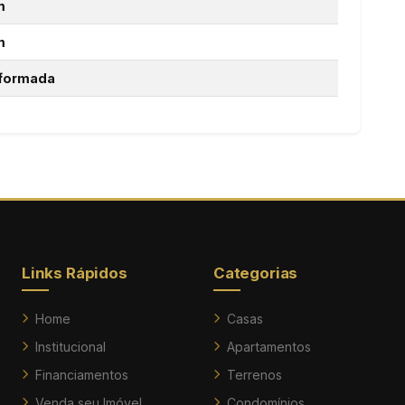
m
m
formada
Links Rápidos
Categorias
Home
Casas
Institucional
Apartamentos
Financiamentos
Terrenos
Venda seu Imóvel
Condomínios