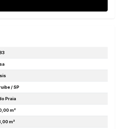
83
sa
sis
ruíbe / SP
do Praia
0,00 m²
8,00 m²