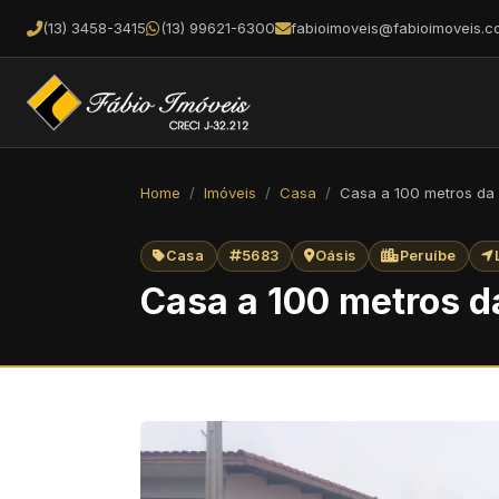
(13) 3458-3415
(13) 99621-6300
fabioimoveis@fabioimoveis.c
Home
Imóveis
Casa
Casa a 100 metros da 
Casa
5683
Oásis
Peruíbe
Casa a 100 metros da