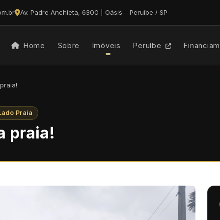
om.br
Av. Padre Anchieta, 6300 | Oásis – Peruíbe / SP
Home
Sobre
Imóveis
Peruíbe
Financia
praia!
Lado Praia
 praia!