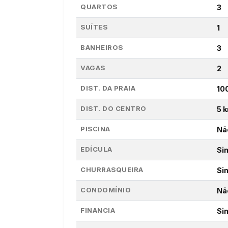
QUARTOS
3
SUÍTES
1
BANHEIROS
3
VAGAS
2
DIST. DA PRAIA
10
DIST. DO CENTRO
5 
PISCINA
Nã
EDÍCULA
Si
CHURRASQUEIRA
Si
CONDOMÍNIO
Nã
FINANCIA
Si