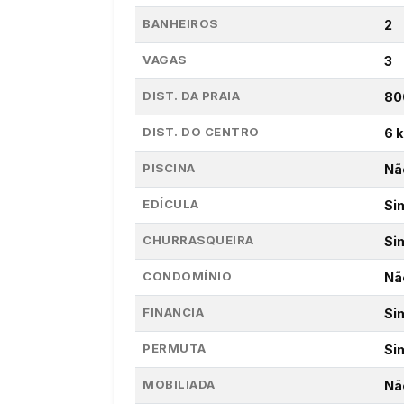
BANHEIROS
2
VAGAS
3
DIST. DA PRAIA
80
DIST. DO CENTRO
6 
PISCINA
Nã
EDÍCULA
Si
CHURRASQUEIRA
Si
CONDOMÍNIO
Nã
FINANCIA
Si
PERMUTA
Si
MOBILIADA
Nã