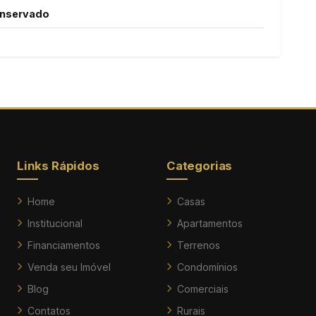
nservado
Links Rápidos
Categorias
Home
Casas
Institucional
Apartamentos
Financiamentos
Terrenos
Venda seu Imóvel
Condomínios
Blog
Comerciais
Contatos
Rurais