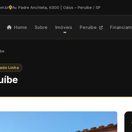
om.br
Av. Padre Anchieta, 6300 | Oásis – Peruíbe / SP
Home
Sobre
Imóveis
Peruíbe
Financia
íbe
ado Linha
uíbe