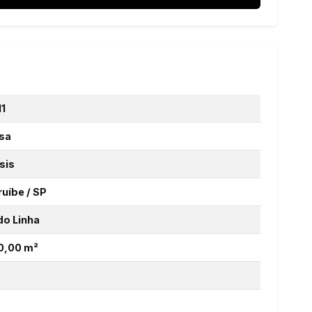
11
sa
sis
ruíbe / SP
do Linha
0,00 m²