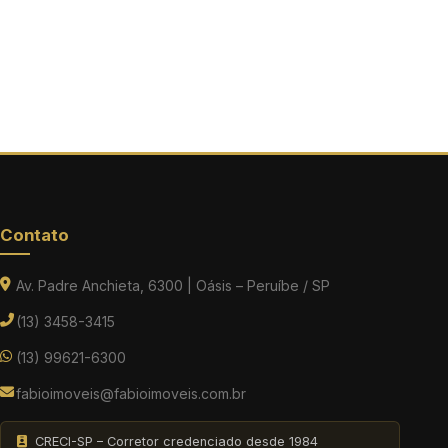
Contato
Av. Padre Anchieta, 6300 | Oásis – Peruíbe / SP
(13) 3458-3415
(13) 99621-6300
fabioimoveis@fabioimoveis.com.br
CRECI-SP – Corretor credenciado desde 1984