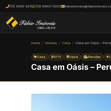
(13) 3458-3415
(13) 99621-6300
fabioimoveis@fabioimoveis.c
Home
Imóveis
Casa
Casa em Oásis – Peru
Casa
5711
Oásis
Peruíbe
L
Casa em Oásis – Per